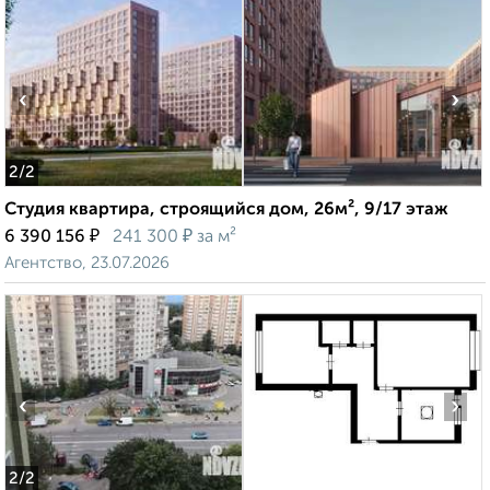
‹
›
2
/2
Студия квартира, строящийся дом, 26м², 9/17 этаж
₽
₽
6 390 156
241 300
за м²
Агентство, 23.07.2026
‹
›
2
/2