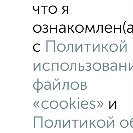
что я
‹
›
ознакомлен(а
2
/2
Студия квартира, вторичка, 33м², 10/17 этаж
с
Политикой
₽
₽
6 550 000
201 000
за м²
мкр. Первомайский, ЖК Ривер Парк, Советская 47к4
Агентство, 04.08.2026
использован
файлов
‹
›
«cookies»
и
2
/2
Политикой о
2-к квартира, строящийся дом, 51м², 2/17 этаж
₽
₽