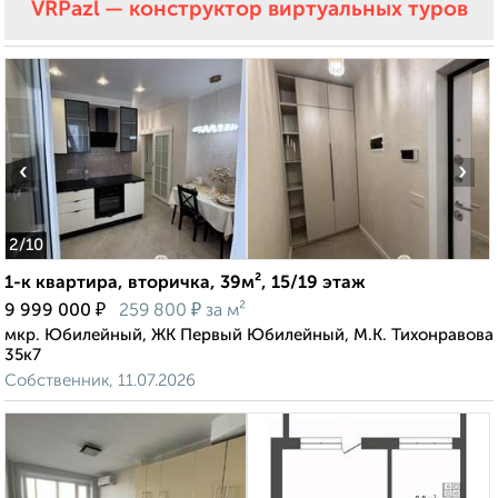
VRPazl — конструктор виртуальных туров
‹
›
2
/10
1-к квартира, вторичка, 39м², 15/19 этаж
₽
₽
9 999 000
259 800
за м²
мкр. Юбилейный, ЖК Первый Юбилейный, М.К. Тихонравова
35к7
Собственник, 11.07.2026