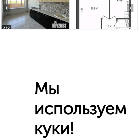
‹
›
2
/2
1-к квартира, вторичка, 35м², 8/14 этаж
₽
₽
7 600 000
216 600
за м²
мкр. Новые Подлипки, Сакко и Ванцетти 34
Агентство, 18.06.2026
Мы
‹
›
используем
2
/2
куки!
3-к квартира, вторичка, 84м², 17/17 этаж