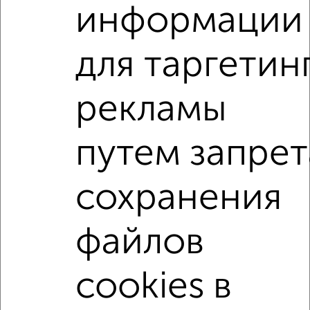
написать сообщение в любом удобном для вас
информации
мессенджере, это безопасно и бесплатно.
Для покупки квартиры доступна ипотека от крупнейших
для таргетин
банков России: СберБанк, ВТБ, Альфа-Банк,
Россельхозбанк, Совкомбанк, Т-Банк, Росбанк, Почта
Банк на сумму от 400 000 до 120 000 000 рублей сроком
рекламы
до 30 лет.
Сайт работает во многих городах России.
путем запрет
Сколько стоит купить четырехкомнатную квартиру в
Подмосковье, Королеве?
сохранения
Цена недвижимости: мин. от
6390156
руб. до макс.
13000000
руб.
файлов
Средняя цена:
10059836
руб.
Цена за м2: от
245775
руб. до
154761
руб.
cookies в
Средняя цена за м2:
209579
руб.