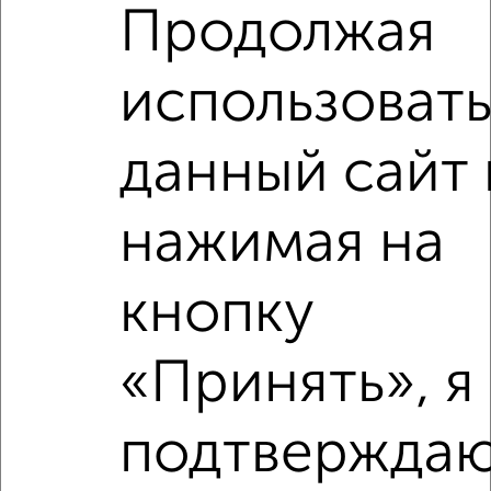
₽
₽
12 350 000
147 200
за м²
Продолжая
Орджоникидзе 2Г
Агентство, 08.07.2026
использоват
данный сайт 
‹
›
нажимая на
2
/2
кнопку
1-к квартира, строящийся дом, 37м², 14/17 этаж
₽
₽
10 040 997
270 700
за м²
«Принять», я
Агентство, 04.08.2026
подтверждаю