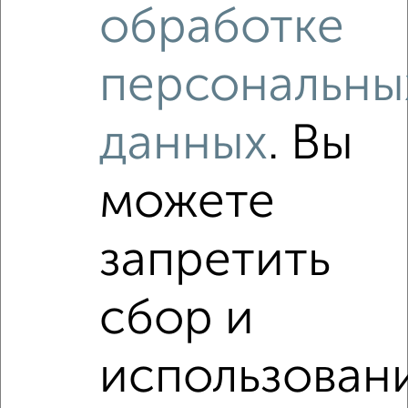
12 178 207
237 500
за м²
обработке
Агентство, 20.06.2026
персональны
Как купить четырехкомнатную квартиру, маленькие,
малогабаритные, малометражки c площадью до 30 м² в
Подмосковье, Королеве на сайте Королев-
данных
. Вы
недвижимость?
Используя удобную форму поиска с множеством
можете
фильтров и сортировкой по параметрам, вы можете
подобрать для покупки четырехкомнатную квартиру,
маленькие, малогабаритные, малометражки c площадью
запретить
до 30 м² в Подмосковье, Королеве.
Найденные предложения: 0 объявлений, можно
сбор и
посмотреть в виде списка или на карте, с описанием,
расположением, ценой и другими подробностями.
Подберите подходящую недвижимость из предложений
использован
от собственников, риэлторов, застройщиков и агенств
недвижимости, связаться с ними можно по телефону или