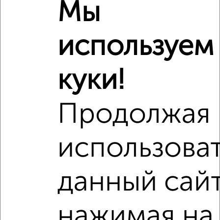
Мы
используем
куки!
Продолжая
использова
Рядом, с меньшей ценой
Недалеко от с ценой ниже
данный сайт
нажимая на