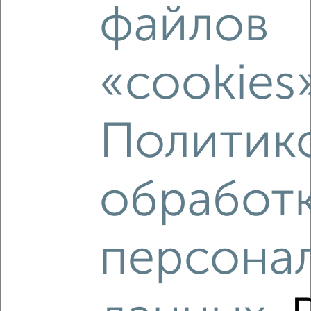
₽
6 500
в месяц
файлов
Горького 3
Агентство, 06.02.2023
«cookies
Политик
‹
›
2
/10
обработ
Дом 145м², 2-этажный, участок 5 сот.
₽
₽
24 000 000
165 600
за м²
мкр. Болшево, Садовая
персона
Агентство, 05.08.2026