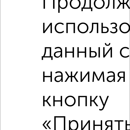
Продолж
использо
данный с
3
Комната в 2-к квартире, на длительный срок, 17м²,
нажимая
4/12 этаж
₽
7 000
в месяц
проспект Королёва 28
Агентство, 06.02.2023
кнопку
«Принять