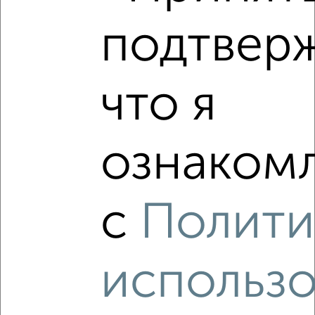
подтвер
2
Комната в 2-к квартире, на длительный срок, 16м²,
5/17 этаж
что я
₽
8 000
в месяц
ЖК Золотые Ворота, Ленина 25А
Агентство, 06.02.2023
ознакомл
с
Полити
использ
4
Комната в 2-к квартире, на длительный срок, 15м²,
7/16 этаж