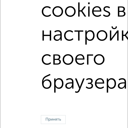
Нижний Новгород
|
Челябинск
|
Уфа
|
Самара
|
Ростов-
cookies в
на-Дону
|
Краснодар
|
Омск
|
Воронеж
|
Пермь
|
Волгоград
|
Саратов
|
Тюмень
|
Тольятти
|
Барнаул
|
Ижевск
|
Хабаровск
|
Ульяновск
|
Иркутск
|
Ярославль
|
Севастополь
|
Ставрополь
|
Томск
|
Кемерово
|
настрой
Набережные Челны
|
Оренбург
|
Рязань
|
Чебоксары
|
Калининград
|
Пенза
|
Липецк
|
Астрахань
|
Тула
|
Сочи
|
Курск
|
Сургут
|
Магнитогорск
|
Брянск
|
Тверь
|
Иваново
|
Геленджик
|
Симферополь
|
Ялта
|
Санкт-
своего
Петербург
|
Балашиха
|
Подольск
|
Мытищи
|
Химки
|
Люберцы
|
Королёв
|
Красногорск
|
Одинцово
|
Домодедово
|
Электросталь
|
Щёлково
|
Серпухов
|
Коломна
|
Долгопрудный
|
Раменское
|
Реутов
|
браузера
Пушкино
|
Жуковский
|
Орехово-Зуево
|
Ногинск
|
Сергиев Посад
|
Чехов
|
Ивантеевка
|
Лобня
|
Дмитров
|
Зеленоград
Контакты
Политика конфиденциальности
Пользовательское соглашение
Королев, улица Космонавтов 15
Принять
© 2015–2026
Сайт-доска объявлений недвижимости
О проекте