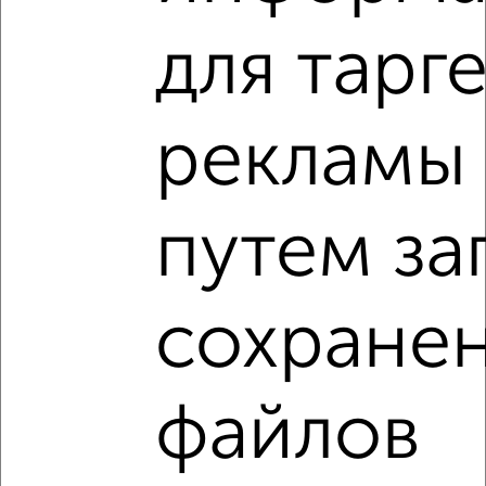
₽
₽
20 500 000
134 900
за м²
мкр. Текстильщик, Суворова 6
для тарг
Агентство, 05.08.2026
рекламы
путем за
1
сохране
Машиноместо, 19 м²
₽
3 500
в месяц
Мичурина 27к8
Собственник, 17.06.2020
файлов
Недвижимость в других городах России
Екатеринбург
|
Новосибирск
|
Казань
|
Красноярск
|