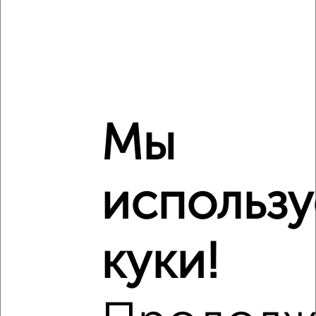
3
Комната в 3-к квартире, 16м², 1/4 этаж
₽
₽
1 500 000
93 800
за м²
мкр. Подлипки, Ленина 7
Мы
использ
куки!
10
Комната в общежитии, 17м², 1/4 этаж
₽
₽
1 550 000
91 200
за м²
мкр. Подлипки, Октябрьская 3