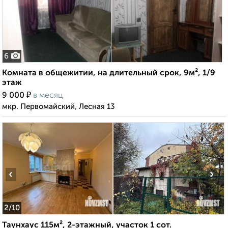
6
Комната в общежитии, на длительный срок, 9м², 1/9
этаж
₽
9 000
в месяц
мкр. Первомайский, Лесная 13
‹
›
2
/10
Таунхаус 115м², 2-этажный, участок 1 сот.