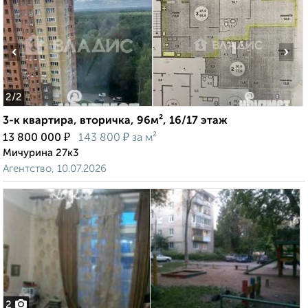
‹
›
2
/2
3-к квартира, вторичка, 96м², 16/17 этаж
₽
₽
13 800 000
143 800
за м²
Мичурина 27к3
Агентство, 10.07.2026
2