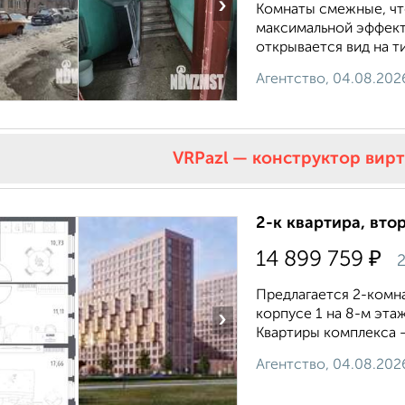
›
Комнаты смежные, чт
максимальной эффекти
открывается вид на ти
Агентство, 04.08.202
VRPazl — конструктор вир
2-к квартира, втор
₽
14 899 759
2
Предлагается 2-комна
корпусе 1 на 8-м эта
›
Квартиры комплекса — 
Агентство, 04.08.202