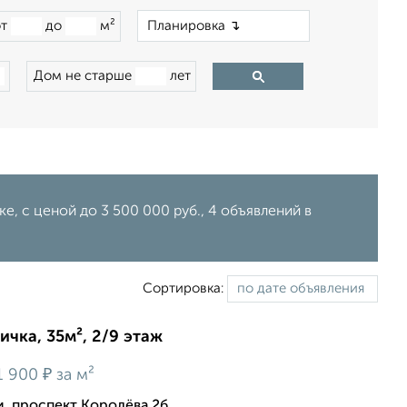
×
от
до
м²
Дом не старше
лет
е, c ценой до 3 500 000 руб., 4 объявлений в
Сортировка:
ичка, 35м², 2/9 этаж
₽
1 900
за м²
, проспект Королёва 2б