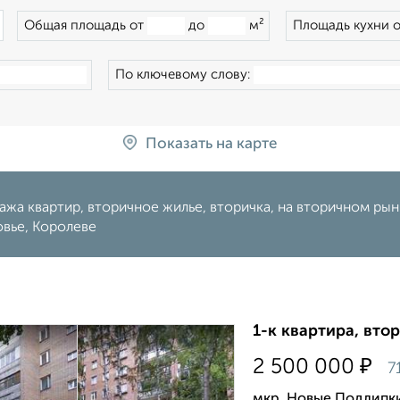
×
Общая площадь от
до
м²
Площадь кухни 
По ключевому слову:
Показать на карте
жа квартир, вторичное жилье, вторичка, на вторичном рынк
вье, Королеве
1-к квартира, втор
₽
2 500 000
7
мкр. Новые Подлипки