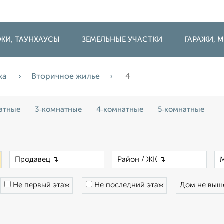
ДЖИ, ТАУНХАУСЫ
ЗЕМЕЛЬНЫЕ УЧАСТКИ
ГАРАЖИ,
жа
Вторичное жилье
4
атные
3‑комнатные
4‑комнатные
5‑комнатные
×
×
×
Не первый этаж
Не последний этаж
Дом не вы