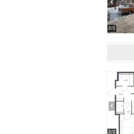
‹
2
/2
‹
2
/2