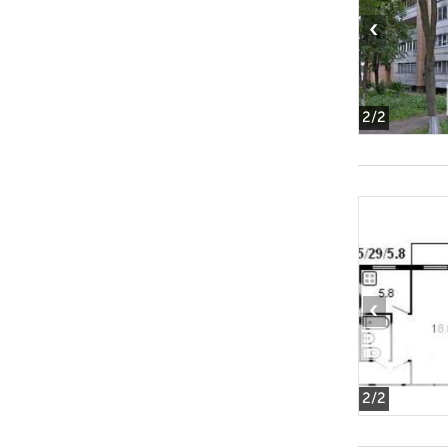
‹
2
/2
‹
2
/2