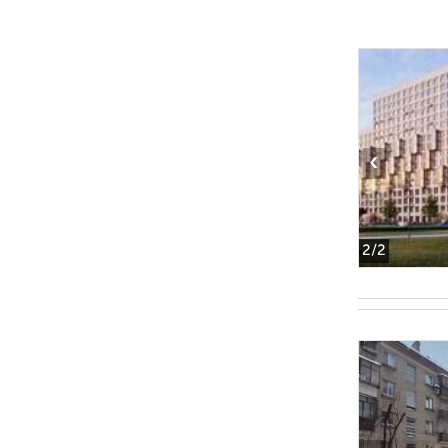
‹
2
/2