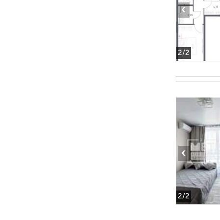
‹
2
/2
‹
2
/2