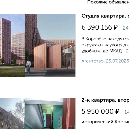
Похожие объявлен
Студия квартира, 
₽
6 390 156
24
В Королёве находятся 
окружают наукоград с
›
удобным: до МКАД - 2
Агентство, 23.07.2026
2-к квартира, втор
₽
5 950 000
1
исторический Кости