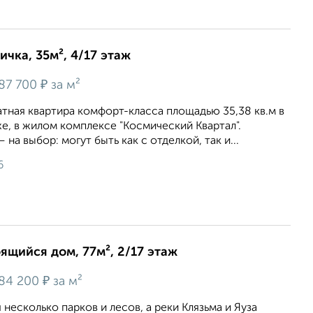
ичка, 35м², 4/17 этаж
₽
87 700
за м²
тная квартира комфорт-класса площадью 35,38 кв.м в
же, в жилом комплексе "Космический Квартал".
на выбор: могут быть как с отделкой, так и...
6
оящийся дом, 77м², 2/17 этаж
₽
84 200
за м²
несколько парков и лесов, а реки Клязьма и Яуза