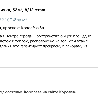
ичка, 52м², 8/12 этаж
₽
72 100
за м²
, проспект Королёва 8а
а в центре города. Пространство общей площадью
светом и теплом, расположено на восьмом этаже
дания, что гарантирует прекрасную панораму из ...
 Подмосковье, Королеве на сайте Королев-
ой по параметрам, вы можете подобрать для покупки