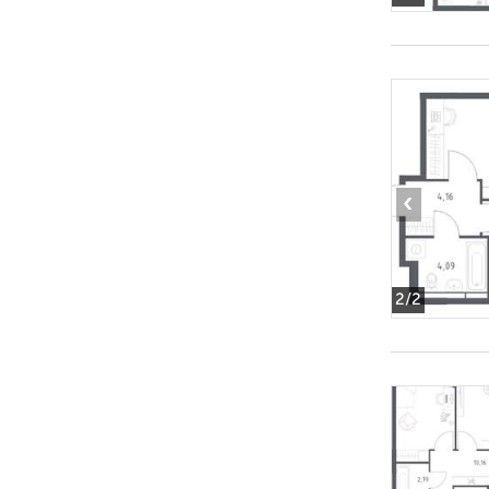
‹
2
/2