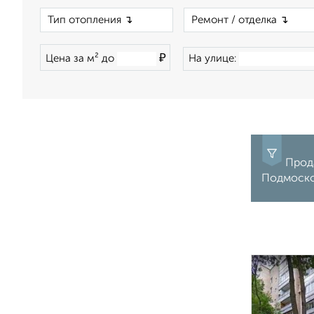
×
₽
Цена за м² до
На улице:
Прода
Подмоско