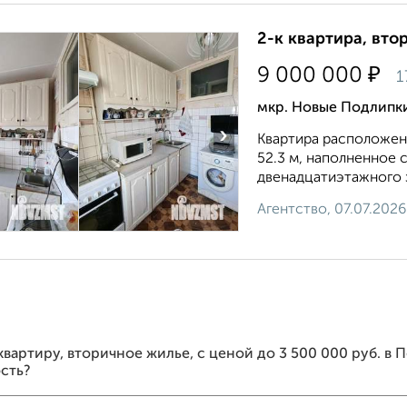
2-к квартира, втор
₽
9 000 000
1
мкр. Новые Подлипки
›
Квартира расположен
52.3 м, наполненное 
двенадцатиэтажного з
Агентство, 07.07.2026
 квартиру, вторичное жилье, c ценой до 3 500 000 руб. в
сть?
удобную форму поиска с множеством фильтров и сортировк