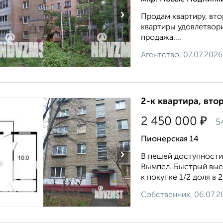
›
Продам квартиру, вто
квартиры удовлетвори
продажа....
Агентство, 07.07.2026
2-к квартира, втор
₽
2 450 000
5
Пионерская 14
›
В пешей доступности 
Вымпел. Быстрый выез
к покупке 1/2 доля в 2
Собственник, 06.07.2