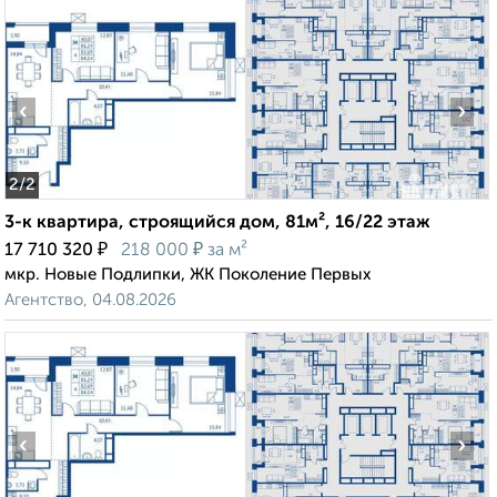
‹
›
2
/2
3-к квартира, строящийся дом, 81м², 16/22 этаж
₽
₽
17 710 320
218 000
за м²
мкр. Новые Подлипки, ЖК Поколение Первых
Агентство, 04.08.2026
‹
›