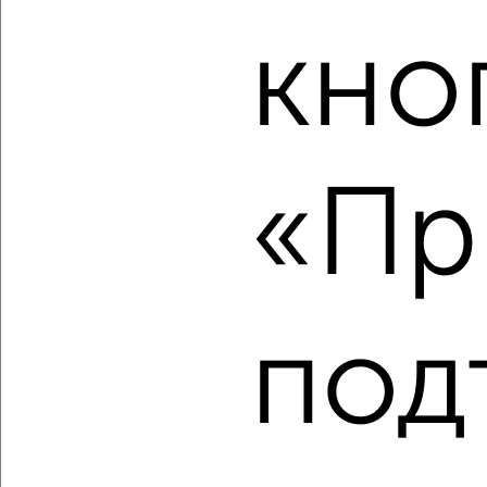
₽
₽
10 053 243
276 600
за м²
Агентство, 04.08.2026
кно
‹
›
«Пр
2
/8
1-к квартира, строящийся дом, 37м², 8/17 этаж
₽
₽
8 439 865
227 500
за м²
под
Агентство, 04.08.2026
‹
›