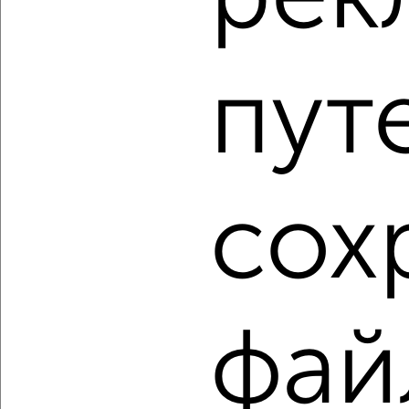
2
/8
пут
1-к квартира, строящийся дом, 39м², 12/17 этаж
₽
₽
7 736 910
199 500
за м²
Агентство, 04.08.2026
сох
1 / 20
2
Как купить квартиру, c площадью до 90 м² в
Подмосковье, Королеве на сайте Королев-
недвижимость?
Используя удобную форму поиска с множеством
фильтров и сортировкой по параметрам, вы можете
фай
подобрать для покупки квартиру, c площадью до 90 м² в
Подмосковье, Королеве.
Найденные предложения: 1176 объявлений, можно