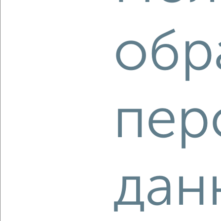
2
/8
2-к квартира, строящийся дом, 54м², 12/17 этаж
₽
₽
обр
12 580 357
232 800
за м²
Агентство, 04.08.2026
пер
‹
›
2
/2
1-к квартира, строящийся дом, 35м², 8/17 этаж
дан
₽
₽
9 535 232
274 700
за м²
Агентство, 04.08.2026