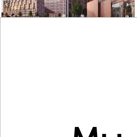
‹
›
2
/2
1-к квартира, строящийся дом, 33м², 10/17 этаж
₽
₽
9 559 270
290 300
за м²
Агентство, 04.08.2026
Создайте виртуальный тур по вашему
пространству с VRPazl
‹
›