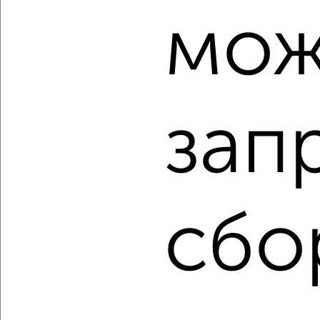
мож
‹
›
2
/8
1-к квартира, строящийся дом, 36м², 2/17 этаж
зап
₽
₽
9 559 624
263 300
за м²
Агентство, 04.08.2026
сбо
‹
›
2
/2
2-к квартира, строящийся дом, 52м², 8/17 этаж