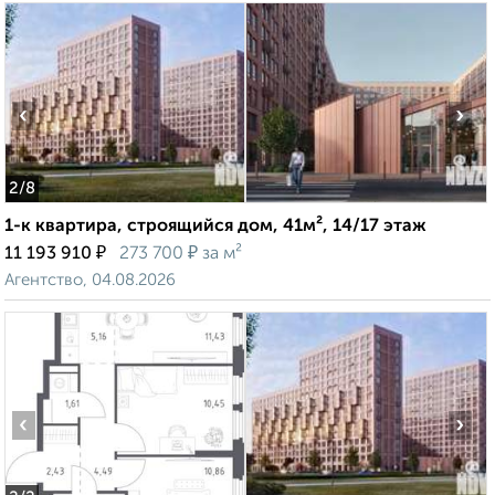
‹
›
2
/8
1-к квартира, строящийся дом, 41м², 14/17 этаж
₽
₽
11 193 910
273 700
за м²
Агентство, 04.08.2026
‹
›