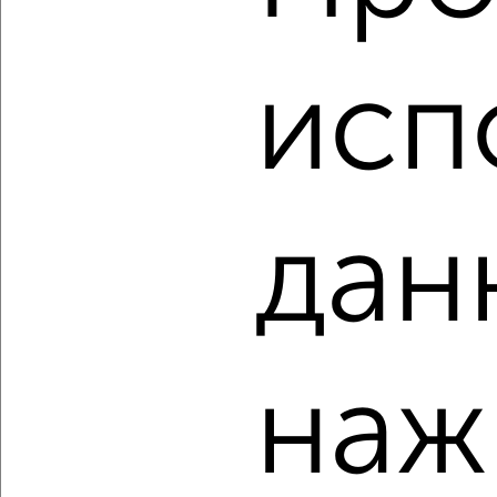
‹
›
исп
2
/2
1-к квартира, строящийся дом, 32м², 2/17 этаж
₽
₽
8 996 633
279 400
за м²
Агентство, 04.08.2026
дан
‹
›
наж
2
/8
1-к квартира, строящийся дом, 36м², 15/17 этаж