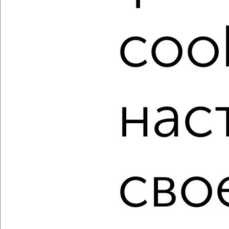
посмотреть в виде списка или на карте, с описанием,
расположением, ценой и другими подробностями.
cook
Подберите подходящую недвижимость из предложений
от собственников, риэлторов, застройщиков и агенств
недвижимости, связаться с ними можно по телефону или
написать сообщение в любом удобном для вас
мессенджере, это безопасно и бесплатно.
нас
Для покупки квартиры доступна ипотека от крупнейших
банков России: СберБанк, ВТБ, Альфа-Банк,
Россельхозбанк, Совкомбанк, Т-Банк, Росбанк, Почта
Банк на сумму от 400 000 до 120 000 000 рублей сроком
до 30 лет.
Сайт работает во многих городах России.
сво
Сколько стоит купить квартиру в Подмосковье,
Королеве?
Цена недвижимости: мин. от
5427265
руб. до макс.
18137400
руб.