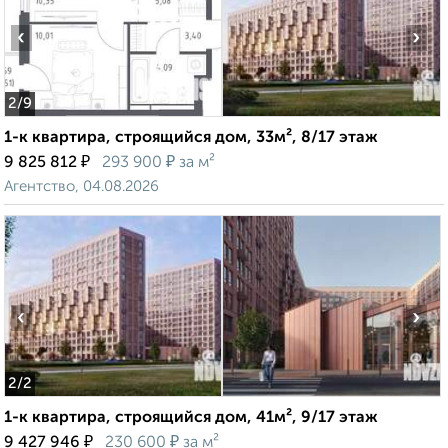
‹
›
2
/9
1-к квартира, строящийся дом, 33м², 8/17 этаж
₽
₽
9 825 812
293 900
за м²
Агентство, 04.08.2026
‹
›
2
/2
1-к квартира, строящийся дом, 41м², 9/17 этаж
₽
₽
9 427 946
230 600
за м²