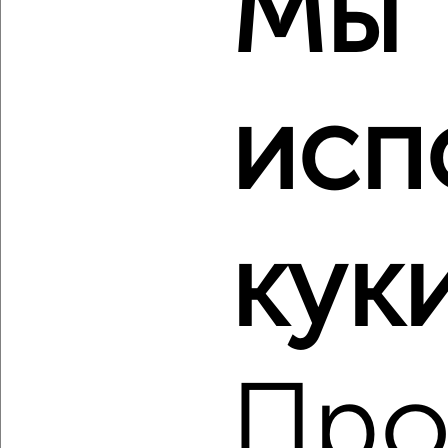
Мы
2
/2
2-к квартира, строящийся дом, 60м², 4/17 этаж
₽
₽
16 044 151
267 300
за м²
Агентство, 04.08.2026
исп
‹
›
куки
2
/2
1-к квартира, строящийся дом, 36м², 9/17 этаж
₽
₽
7 263 109
204 400
за м²
Агентство, 04.08.2026
Про