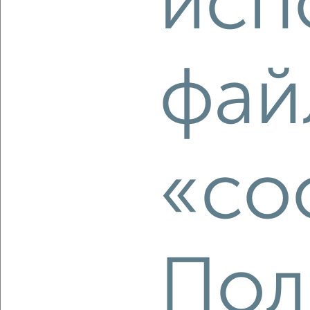
исп
фай
‹
›
2
/8
1-к квартира, строящийся дом, 37м², 10/17 этаж
₽
₽
9 257 951
251 200
за м²
«co
Агентство, 04.08.2026
Пол
‹
›