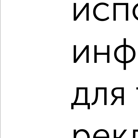
исп
₽
₽
14 327 399
273 500
за м²
Агентство, 04.08.2026
инф
‹
›
2
/8
Студия квартира, строящийся дом, 26м², 12/17 этаж
для
₽
₽
5 454 014
205 900
за м²
Агентство, 04.08.2026
рек
‹
›