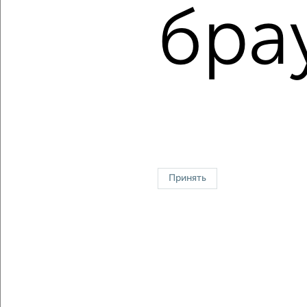
Средняя цена:
10560141
руб.
бра
Цена за м2: от
208740
руб. до
221187
руб.
Средняя цена за м2:
245584
руб.
Площадь: от
26
м2 до
82
м2
Средняя площадь:
43
м2
Однокомнатные
Двухкомнатные
Трехкомнатные
4‑комнатные
Квартиры студии
От застройщика
Без посредников
Вторичное жилье
Принять
В новостройке
В строящемся доме
В новом доме
Контакты
Политика конфиденциальности
Пользовательское соглашение
Королев, улица Космонавтов 15
© 2015–2026
Сайт-доска объявлений недвижимости
О проекте
Реклама на портале
Новости
Статьи
Блог
Риэлторы
Агентства
Застройщики
Ипотечный калькулятор
Консультации по недвижимости
Разместить объявление