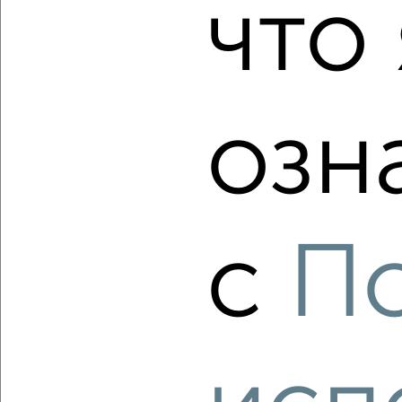
что 
2
/2
1-к квартира, строящийся дом, 37м², 15/17 этаж
₽
₽
10 119 760
272 700
за м²
озн
Агентство, 04.08.2026
‹
›
с
П
2
/2
1-к квартира, строящийся дом, 37м², 10/17 этаж
₽
₽
9 970 507
268 800
за м²
Агентство, 04.08.2026