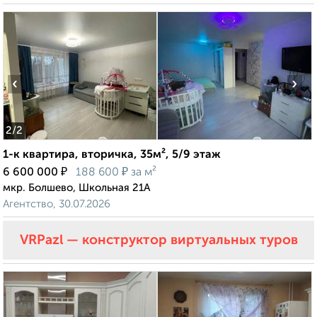
‹
›
2
/2
1-к квартира, вторичка, 35м², 5/9 этаж
₽
₽
6 600 000
188 600
за м²
мкр. Болшево, Школьная 21А
Агентство, 30.07.2026
VRPazl — конструктор виртуальных туров