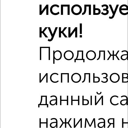
использу
2
/2
1-к квартира, строящийся дом, 41м², 16/17 этаж
₽
₽
11 223 154
274 500
за м²
куки!
Агентство, 04.08.2026
Продолжа
‹
›
использов
2
/10
данный са
3-к квартира, вторичка, 78м², 5/17 этаж
₽
₽
17 878 056
227 900
за м²
Агентство, 11.07.2026
нажимая 