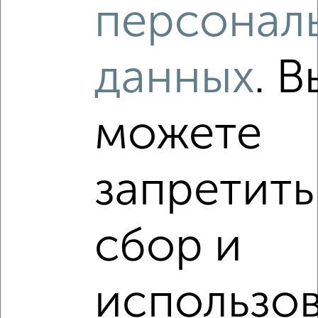
персонал
‹
›
данных
. В
2
/10
можете
2-к квартира, вторичка, 54м², 1/5 этаж
₽
₽
8 700 000
160 600
за м²
мкр. Первомайский, Лесная 1а
запретить
Агентство, 30.07.2026
сбор и
1 / 1
Как купить квартиру, с мебелью в Подмосковье,
Королеве на сайте Королев-недвижимость?
использо
Используя удобную форму поиска с множеством
фильтров и сортировкой по параметрам, вы можете