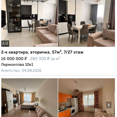
‹
›
2
/2
2-к квартира, вторичка, 57м², 7/27 этаж
₽
₽
16 000 000
280 300
за м²
Лермонтова 10к1
Агентство, 04.08.2026
‹
›