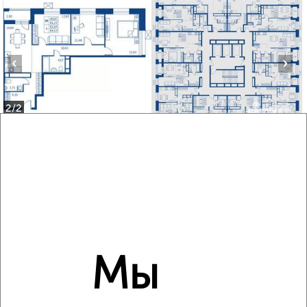
‹
›
2
/2
3-к квартира, строящийся дом, 81м², 12/22 этаж
₽
₽
17 385 360
214 000
за м²
мкр. Новые Подлипки, ЖК Поколение Первых
Агентство, 10.07.2026
Мы
‹
›