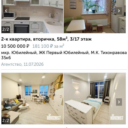
‹
›
2
/2
2-к квартира, вторичка, 58м², 3/17 этаж
₽
₽
10 500 000
181 100
за м²
мкр. Юбилейный, ЖК Первый Юбилейный, М.К. Тихонравова
35к6
Агентство, 11.07.2026
‹
›
2
/2