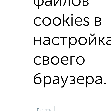
файлов
Королеве?
Цена недвижимости: мин. от
6600000
руб. до макс.
cookies в
17878056
руб.
Средняя цена:
11641897
руб.
Цена за м2: от
188571
руб. до
220716
руб.
настройк
Средняя цена за м2:
219658
руб.
Площадь: от
35
м2 до
81
м2
своего
Средняя площадь:
53
м2
браузера.
Однокомнатные
Двухкомнатные
Трехкомнатные
4‑комнатные
Квартиры студии
От застройщика
Без посредников
Вторичное жилье
В новостройке
В строящемся доме
В новом доме
Контакты
Политика конфиденциальности
Пользовательское соглашение
Королев, улица Космонавтов 15
Принять