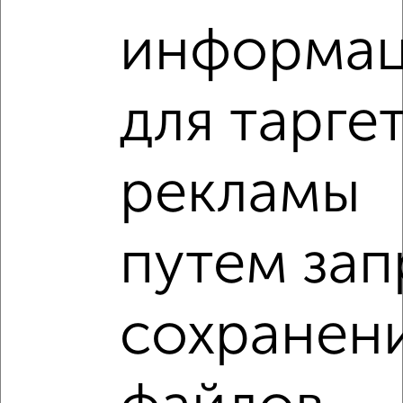
подобрать для покупки квартиру, с мебелью в
информа
Подмосковье, Королеве.
Найденные предложения: 14 объявлений, можно
посмотреть в виде списка или на карте, с описанием,
для тарге
расположением, ценой и другими подробностями.
Подберите подходящую недвижимость из предложений
от собственников, риэлторов, застройщиков и агенств
рекламы
недвижимости, связаться с ними можно по телефону или
написать сообщение в любом удобном для вас
мессенджере, это безопасно и бесплатно.
путем зап
Для покупки квартиры доступна ипотека от крупнейших
банков России: СберБанк, ВТБ, Альфа-Банк,
Россельхозбанк, Совкомбанк, Т-Банк, Росбанк, Почта
Банк на сумму от 400 000 до 120 000 000 рублей сроком
сохранен
до 30 лет.
Сайт работает во многих городах России.
Сколько стоит купить квартиру в Подмосковье,