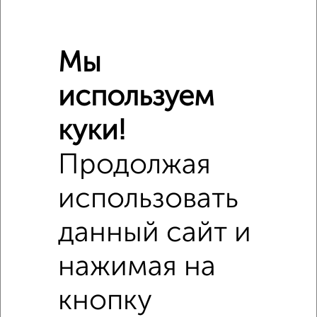
Мы
используем
куки!
Продолжая
использовать
данный сайт и
нажимая на
Сравнение средних цен
4‑комнатные квартиры с похожей площадью ±10%
кнопку