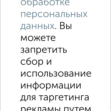
обработке
персональных
данных
. Вы
можете
запретить
сбор и
Рядом, с меньшей ценой
использование
Недалеко от Мичурина 21 с ценой ниже
информации
для таргетинга
4-к квартиры
Поиск по схожим параметрам:
рекламы путем