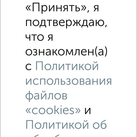
₽
25 960 000
«Принять», я
подтверждаю,
₽
17 990 000
что я
₽
25 960 000
ознакомлен(а)
Средняя цена район
Это предложение
с
Политикой
Средняя цена по городу
использования
Похожие предложения рядом
файлов
4‑комнатные квартиры недалеко от Мичурина 21
«cookies»
и
Политикой об