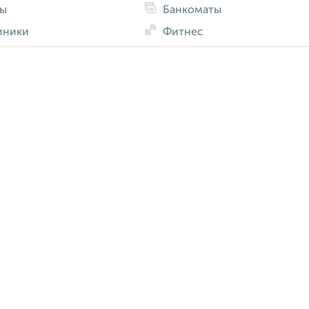
ды
Банкоматы
иники
Фитнес