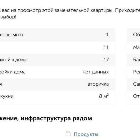
вас на просмотр этой замечательной квартиры. Приходите
 выбор!
во комнат
1
Об
11
Ма
ажей в доме
17
Ба
ройки дома
нет данных
Ре
я
вторичка
Са
кухни
8 м²
От
жение, инфраструктура рядом
Продукты