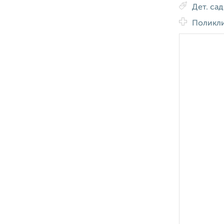
Дет. са
Поликл