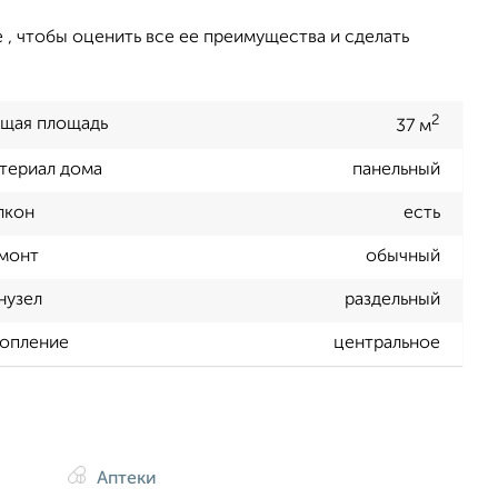
 , чтобы оценить все ее преимущества и сделать
2
щая площадь
37 м
териал дома
панельный
лкон
есть
монт
обычный
нузел
раздельный
опление
центральное
Аптеки