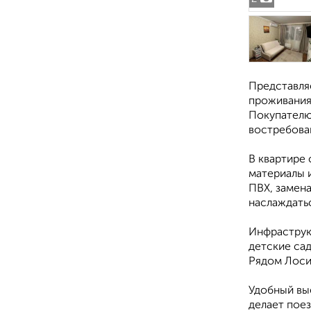
Представля
проживания,
Покупателю 
востребован
В квартире
материалы и
ПВХ, замена
наслаждать
Инфраструкт
детские сад
Рядом Лоси
Удобный вые
делает пое