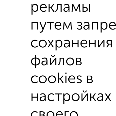
рекламы
2
/2
1-к квартира, вторичка, 45м², 9/25 этаж
₽
₽
9 000 000
201 400
за м²
путем запре
мкр. Болшево, Пушкинская 21
Агентство, 11.07.2026
сохранения
1-к квартиры
Поиск по схожим параметрам:
файлов
не первый этаж
не последний этаж
с балконом
с центральным отоплением
в строящихся домах
cookies в
в новостройках
в панельном доме
настройках
с раздельным санузлом
площадью до 40 м²
С паркингом
В большом дворе
Двухуровневые
своего