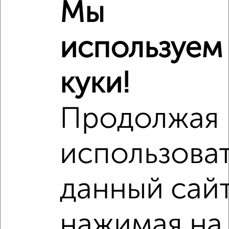
Мы
используем
куки!
Продолжая
использова
Рядом, с меньшей ценой
Недалеко от с ценой ниже
данный сайт
нажимая на