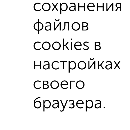
сохранения
Поиск по схожим параметрам:
микрорайон Юбилейный
на улице Пионерская
файлов
не первый этаж
не последний этаж
в малоэтажном доме
с балконом
cookies в
с центральным отоплением
Вторичное жилье
в панельном доме
с раздельным санузлом
настройках
площадью до 50 м²
В ипотеку
своего
Однокомнатные
Двухкомнатные
Трехкомнатные
4‑комнатные
Квартиры студии
От застройщика
Без посредников
Вторичное жилье
браузера.
В новостройке
В строящемся доме
В новом доме
Контакты
Политика конфиденциальности
Пользовательское соглашение
Королев, улица Космонавтов 15