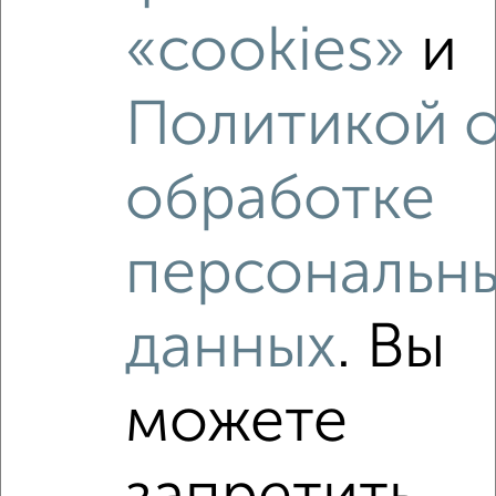
«cookies»
и
2
/2
2-к квартира, вторичка, 43м², 4/5 этаж
₽
₽
6 500 000
151 900
за м²
Политикой 
мкр. Юбилейный, И.Д. Папанина 12/18
Агентство, 04.08.2026
обработке
персональн
‹
›
данных
. Вы
2
/5
можете
2-к квартира, вторичка, 42м², 1/5 этаж
₽
₽
6 200 000
147 700
за м²
мкр. Юбилейный, И.Д. Папанина 9/16
Агентство, 30.07.2026