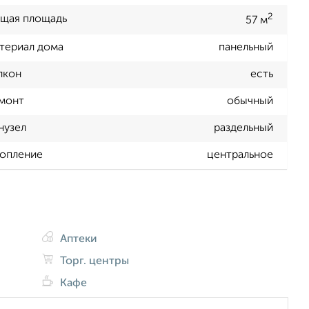
2
щая площадь
57 м
териал дома
панельный
лкон
есть
монт
обычный
нузел
раздельный
опление
центральное
Аптеки
Торг. центры
Кафе