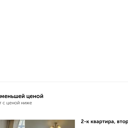
 меньшей ценой
т с ценой ниже
2-к квартира, втор