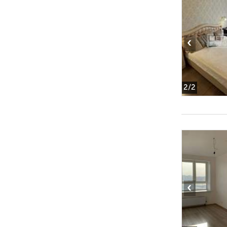
‹
2
/2
‹