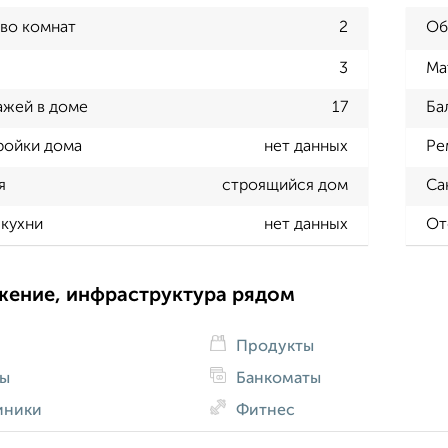
во комнат
2
Об
3
Ма
ажей в доме
17
Ба
ройки дома
нет данных
Ре
я
строящийся дом
Са
кухни
нет данных
От
жение, инфраструктура рядом
Продукты
ды
Банкоматы
иники
Фитнес