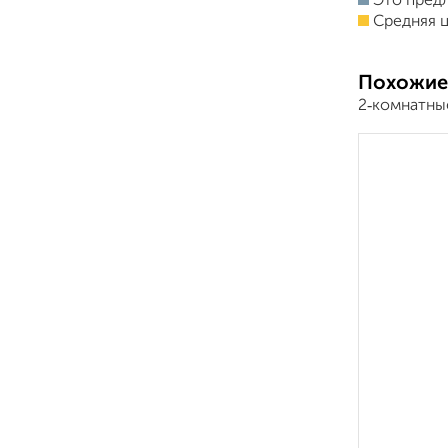
Это пред
Средняя ц
Похожие
2‑комнатны