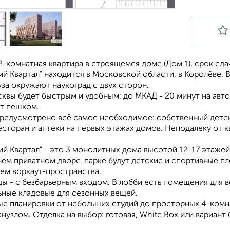
-комнатная квартира в строящемся доме (Дом 1), срок сдачи
й Квартал" находится в Московской области, в Королёве. В
уза окружают наукоград с двух сторон.
квы будет быстрым и удобным: до МКАД - 20 минут на авто
ут пешком.
предусмотрено всё самое необходимое: собственный детски
есторан и аптеки на первых этажах домов. Неподалеку от кв
й Квартал" - это 3 монолитных дома высотой 12-17 этажей
нем приватном дворе-парке будут детские и спортивные п
ем воркаут-пространства.
ы - с безбарьерным входом. В лобби есть помещения для в
ьные кладовые для сезонных вещей.
е планировки от небольших студий до просторных 4-комна
нузлом. Отделка на выбор: готовая, White Box или вариант 