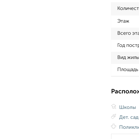
Количест
Этаж
Всего эт
Год пост
Вид жиль
Площадь 
Располо
Школы
Дет. са
Поликл