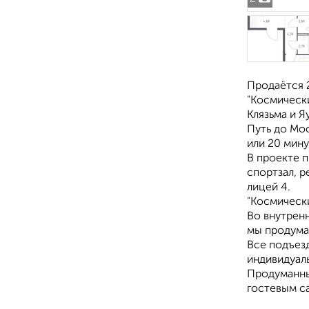
Продаётся 2
"Космически
Клязьма и Я
Путь до Мос
или 20 мин
В проекте 
спортзал, р
лицей 4.
"Космически
Во внутрен
мы продума
Все подъезд
индивидуал
Продуманны
гостевым са