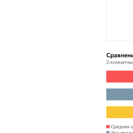
Сравнени
2‑комнатны
Средняя ц