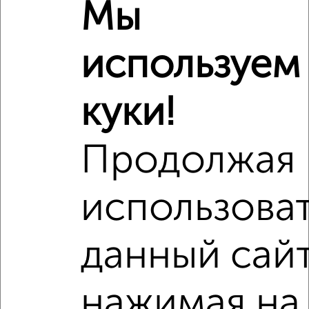
Мы
используем
куки!
Продолжая
использова
Рядом, с меньшей ценой
Недалеко от с ценой ниже
данный сайт
нажимая на