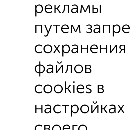
рекламы
2
/2
1-к квартира, вторичка, 46м², 10/19 этаж
₽
₽
7 850 000
172 600
за м²
путем запре
мкр. Первомайский, Советская 47к1
Агентство, 30.07.2026
сохранения
1-к квартиры
Поиск по схожим параметрам:
файлов
не первый этаж
не последний этаж
с балконом
с центральным отоплением
в строящихся домах
cookies в
в новостройках
в панельном доме
настройках
с раздельным санузлом
площадью до 40 м²
С паркингом
В большом дворе
Двухуровневые
своего