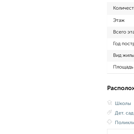
Количест
Этаж
Всего эт
Год пост
Вид жиль
Площадь 
Располо
Школы
Дет. са
Поликл