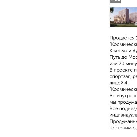
Продаётся 1
"Космически
Клязьма и Я
Путь до Мос
или 20 мин
В проекте 
спортзал, р
лицей 4.
"Космически
Во внутрен
мы продума
Все подъезд
индивидуал
Продуманны
гостевым са