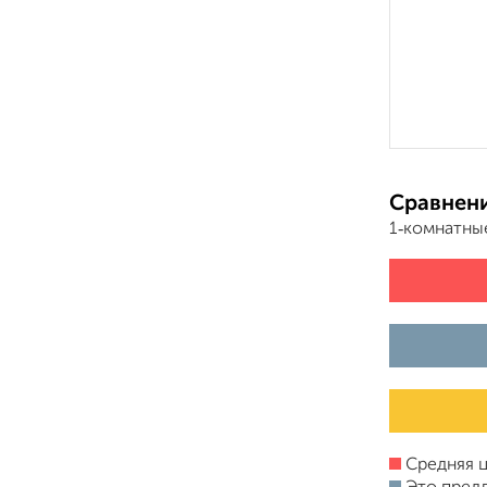
Сравнени
1‑комнатны
Средняя ц