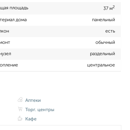
2
щая площадь
37 м
териал дома
панельный
лкон
есть
монт
обычный
нузел
раздельный
опление
центральное
Аптеки
Торг. центры
Кафе