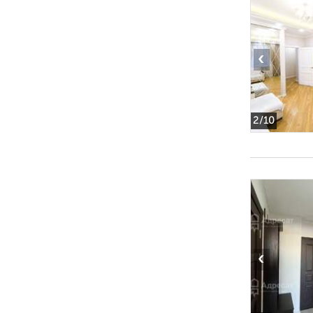
‹
2
/10
‹