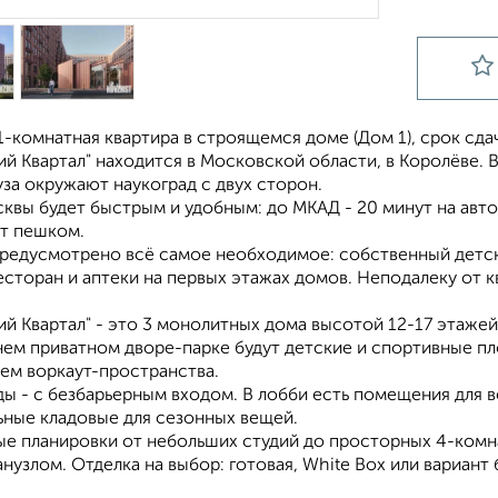
-комнатная квартира в строящемся доме (Дом 1), срок сдачи:
й Квартал" находится в Московской области, в Королёве. В
уза окружают наукоград с двух сторон.
квы будет быстрым и удобным: до МКАД - 20 минут на авто
ут пешком.
предусмотрено всё самое необходимое: собственный детски
есторан и аптеки на первых этажах домов. Неподалеку от кв
й Квартал" - это 3 монолитных дома высотой 12-17 этажей
нем приватном дворе-парке будут детские и спортивные п
ем воркаут-пространства.
ы - с безбарьерным входом. В лобби есть помещения для в
ьные кладовые для сезонных вещей.
е планировки от небольших студий до просторных 4-комна
нузлом. Отделка на выбор: готовая, White Box или вариант 