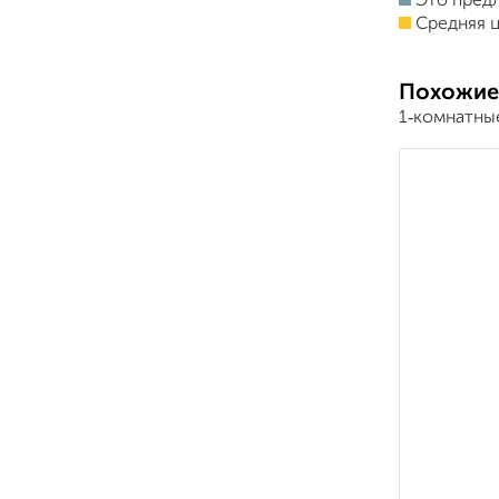
Это пред
Средняя ц
Похожие
1‑комнатны