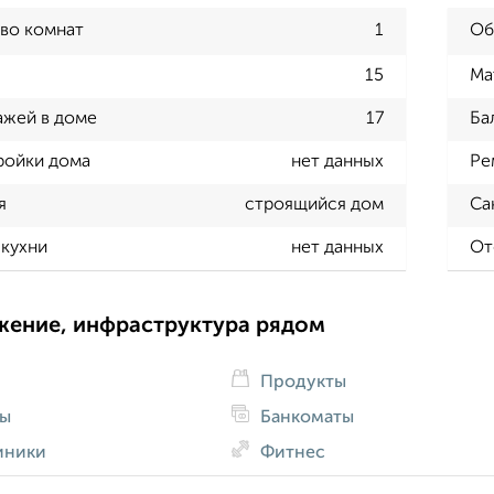
во комнат
1
Об
15
Ма
ажей в доме
17
Ба
ройки дома
нет данных
Ре
я
строящийся дом
Са
кухни
нет данных
От
жение, инфраструктура рядом
Продукты
ды
Банкоматы
иники
Фитнес