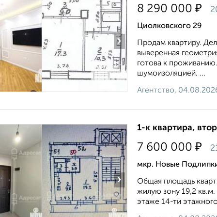
₽
8 290 000
2
Циолковского 29
›
Продам квартиру. Дел
выверенная геометрия
готова к проживанию
шумоизоляцией. ...
Агентство, 04.08.202
1-к квартира, втор
₽
7 600 000
2
мкр. Новые Подлипки
›
Общая площадь кварти
жилую зону 19,2 кв.м
этаже 14-ти этажного