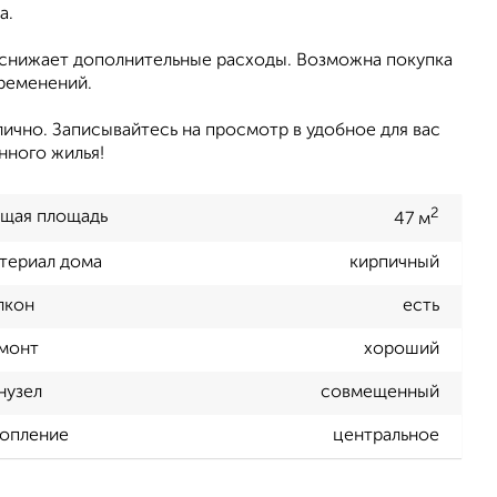
а.
и снижает дополнительные расходы. Возможна покупка
бременений.
ично. Записывайтесь на просмотр в удобное для вас
нного жилья!
2
щая площадь
47 м
териал дома
кирпичный
лкон
есть
монт
хороший
нузел
совмещенный
опление
центральное