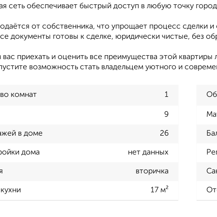
ая сеть обеспечивает быстрый доступ в любую точку город
родаётся от собственника, что упрощает процесс сделки 
Все документы готовы к сделке, юридически чистые, без о
вас приехать и оценить все преимущества этой квартиры л
упустите возможность стать владельцем уютного и совреме
во комнат
1
Об
9
Ма
ажей в доме
26
Ба
ройки дома
нет данных
Ре
я
вторичка
Са
кухни
17 м²
От