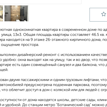
уютная однокомнатная квартира в современном доме по адр
улица, 13к3. Общая площадь квартиры составляет 46.5 кв. м
тира находится на 9 этаже 26-этажного кирпичного дома, по
т ощущение простора.
 выполнен дизайнерский ремонт с использованием качеств
 удобно: окна выходят как на улицу, так и во двор, что поз
артире есть один совмещённый санузел и два балкона, что
ещей.
ован двумя пассажирскими и одним грузовым лифтами, что 
 автомобилей предусмотрена подземная парковка, поэтому 
, что облегчит доступ в дом с коляской или для людей с 
оступности от дома находятся школы, детские сады, клини
и удобной. До станции метро "Ботанический сад" можно до