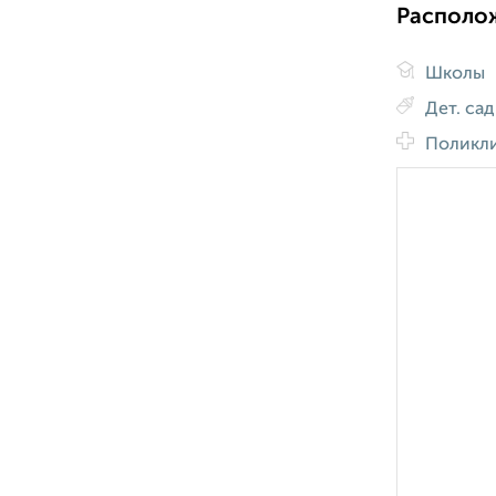
Располо
Школы
Дет. са
Поликл