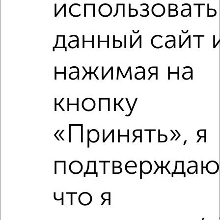
использовать
Агентство, 30.07.2026
данный сайт 
нажимая на
‹
›
кнопку
2
/2
2-к квартира, строящийся дом, 51м², 7/17 этаж
«Принять», я
₽
₽
10 479 310
206 100
за м²
Агентство, 11.07.2026
подтверждаю
что я
‹
›