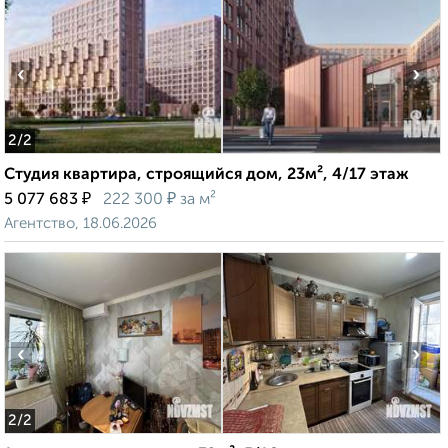
‹
›
2
/2
Студия квартира, строящийся дом, 23м², 4/17 этаж
₽
₽
5 077 683
222 300
за м²
Агентство, 18.06.2026
‹
›
2
/2