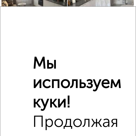
2
/10
1-к квартира, вторичка, 42м², 14/24 этаж
₽
₽
11 800 000
281 000
за м²
ЖК Пионер, Пионерская 30к15
Агентство, 04.08.2026
Мы
используем
‹
›
куки!
2
/2
Продолжая
1-к квартира, строящийся дом, 44м², 7/22 этаж
₽
₽
11 040 000
250 000
за м²
мкр. Новые Подлипки, ЖК Поколение Первых