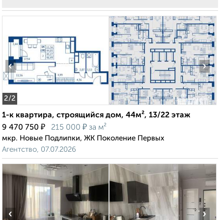
‹
›
2
/2
1-к квартира, строящийся дом, 44м², 13/22 этаж
₽
₽
9 470 750
215 000
за м²
мкр. Новые Подлипки, ЖК Поколение Первых
Агентство, 07.07.2026
‹
›