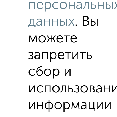
персональны
Как купить квартиру, без посредников, от собственника,
c ценой до 1 500 000 руб. в Подмосковье, Королеве на
данных
. Вы
сайте Королев-недвижимость?
Используя удобную форму поиска с множеством
можете
фильтров и сортировкой по параметрам, вы можете
подобрать для покупки квартиру, без посредников, от
собственника, c ценой до 1 500 000 руб. в Подмосковье,
запретить
Королеве.
Найденные предложения: 0 объявлений, можно
сбор и
посмотреть в виде списка или на карте, с описанием,
расположением, ценой и другими подробностями.
Подберите подходящую недвижимость из предложений
использован
от собственников, риэлторов, застройщиков и агенств
недвижимости, связаться с ними можно по телефону или
написать сообщение в любом удобном для вас
информации
мессенджере, это безопасно и бесплатно.
Для покупки квартиры доступна ипотека от крупнейших