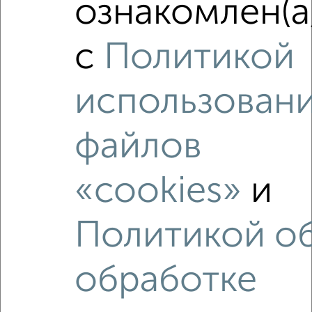
ознакомлен(а
2
/2
с
Политикой
Студия квартира, вторичка, 26м², 7/17 этаж
₽
₽
6 621 096
250 000
за м²
использован
Агентство, 04.08.2026
файлов
«cookies»
и
‹
›
Политикой о
2
/2
1-к квартира, строящийся дом, 37м², 15/17 этаж
обработке
₽
₽
8 977 505
242 000
за м²
Агентство, 11.07.2026