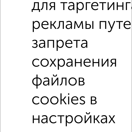
для таргетинг
банков России: СберБанк, ВТБ, Альфа-Банк,
Россельхозбанк, Совкомбанк, Т-Банк, Росбанк, Почта
Банк на сумму от 400 000 до 120 000 000 рублей сроком
рекламы пут
до 30 лет.
Сайт работает во многих городах России.
запрета
Сколько стоит купить квартиру в Подмосковье,
Королеве?
сохранения
Цена недвижимости: мин. от
5077683
руб. до макс.
13864236
руб.
файлов
Средняя цена:
9700058
руб.
Цена за м2: от
220768
руб. до
220067
руб.
cookies в
Средняя цена за м2:
225582
руб.
Площадь: от
23
м2 до
63
м2
настройках
Средняя площадь:
43
м2