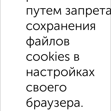
Сколько стоит купить четырехкомнатную квартиру в
путем запрет
Подмосковье, Королеве?
Цена недвижимости: мин. от
7000000
руб. до макс.
сохранения
11950000
руб.
Средняя цена:
9523117
руб.
файлов
Цена за м2: от
205882
руб. до
165972
руб.
cookies в
Средняя цена за м2:
190462
руб.
Площадь: от
34
м2 до
72
м2
настройках
Средняя площадь:
50
м2
своего
Однокомнатные
Двухкомнатные
Трехкомнатные
4‑комнатные
Квартиры студии
От застройщика
Без посредников
Вторичное жилье
В новостройке
В строящемся доме
В новом доме
браузера.