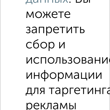
Используя удобную форму поиска с множеством
фильтров и сортировкой по параметрам, вы можете
можете
подобрать для покупки четырехкомнатную квартиру, c
площадью до 80 м² в Подмосковье, Королеве.
запретить
Найденные предложения: 6 объявлений, можно
посмотреть в виде списка или на карте, с описанием,
расположением, ценой и другими подробностями.
сбор и
Подберите подходящую недвижимость из предложений
от собственников, риэлторов, застройщиков и агенств
использовани
недвижимости, связаться с ними можно по телефону или
написать сообщение в любом удобном для вас
мессенджере, это безопасно и бесплатно.
информации
Для покупки квартиры доступна ипотека от крупнейших
банков России: СберБанк, ВТБ, Альфа-Банк,
для таргетинг
Россельхозбанк, Совкомбанк, Т-Банк, Росбанк, Почта
Банк на сумму от 400 000 до 120 000 000 рублей сроком
до 30 лет.
рекламы
Сайт работает во многих городах России.