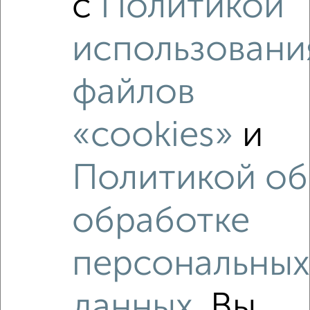
с
Политикой
использовани
‹
›
файлов
2
/2
«cookies»
и
2-к квартира, вторичка, 49м², 1/10 этаж
₽
₽
7 780 000
157 900
за м²
Политикой об
мкр. Первомайский, Лермонтова 2
Агентство, 30.07.2026
обработке
1 / 1
персональны
Как купить четырехкомнатную квартиру, c площадью до
80 м² в Подмосковье, Королеве на сайте Королев-
данных
. Вы
недвижимость?