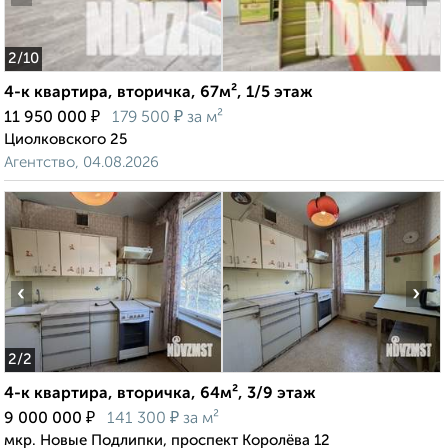
2
/10
4-к квартира, вторичка, 67м², 1/5 этаж
₽
₽
11 950 000
179 500
за м²
Циолковского 25
Агентство, 04.08.2026
‹
›
2
/2
4-к квартира, вторичка, 64м², 3/9 этаж
₽
₽
9 000 000
141 300
за м²
мкр. Новые Подлипки, проспект Королёва 12