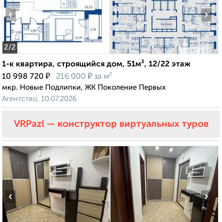
‹
›
2
/2
1-к квартира, строящийся дом, 51м², 12/22 этаж
₽
₽
10 998 720
216 000
за м²
мкр. Новые Подлипки, ЖК Поколение Первых
Агентство, 10.07.2026
VRPazl — конструктор виртуальных туров
‹
›