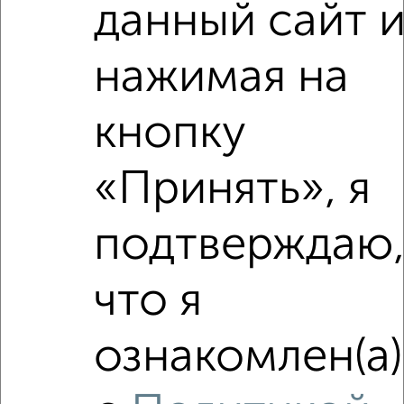
данный сайт 
2
/2
1-к квартира, вторичка, 34м², 4/4 этаж
₽
₽
нажимая на
11 300 000
331 400
за м²
мкр. Валентиновка, ЖК Валентиновка Парк, Горького 79к8
Агентство, 23.07.2026
кнопку
«Принять», я
‹
›
подтверждаю
2
/2
что я
Студия квартира, строящийся дом, 37м², 11/16 этаж
₽
₽
8 126 650
217 000
за м²
ознакомлен(а)
мкр. Новые Подлипки, ЖК Поколение Первых 1
Агентство, 04.08.2026