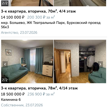
2
/2
3-к квартира, вторичка, 70м², 4/4 этаж
₽
₽
14 100 000
200 300
за м²
мкр. Болшево, ЖК Театральный Парк, Бурковский проезд
56к3
Агентство, 23.07.2026
‹
›
2
/2
3-к квартира, вторичка, 78м², 4/14 этаж
₽
₽
18 500 000
236 900
за м²
Калинина 6
Собственник, 23.07.2026