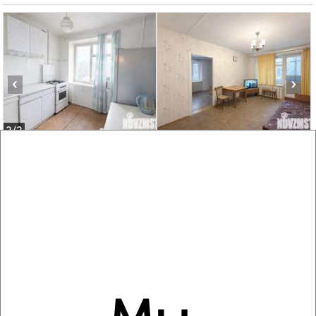
‹
›
2
/2
3-к квартира, вторичка, 51м², 3/5 этаж
₽
₽
7 900 000
154 000
за м²
мкр. Первомайский, Чапаева 1а
Агентство, 23.07.2026
‹
›