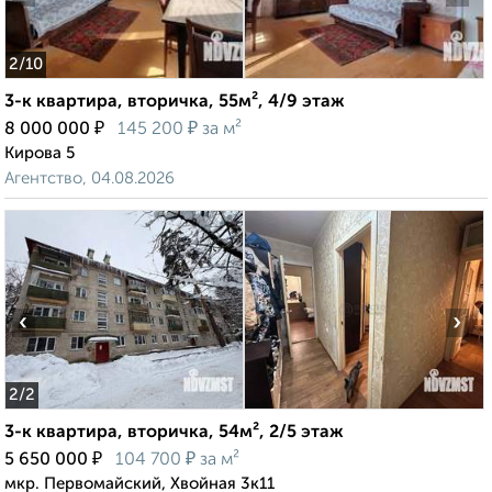
2
/10
3-к квартира, вторичка, 55м², 4/9 этаж
₽
₽
8 000 000
145 200
за м²
Кирова 5
Агентство, 04.08.2026
‹
›
2
/2
3-к квартира, вторичка, 54м², 2/5 этаж
₽
₽
5 650 000
104 700
за м²
мкр. Первомайский, Хвойная 3к11