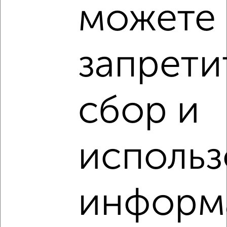
можете
‹
›
запрети
2
/2
сбор и
3-к квартира, вторичка, 58м², 2/9 этаж
₽
₽
9 500 000
165 000
за м²
мкр. Новые Подлипки, проезд Циолковского 5А
Агентство, 17.06.2026
использ
1 / 1
информ
Как купить трехкомнатную квартиру, в кирпичном доме
в Подмосковье, Королеве на сайте Королев-
недвижимость?