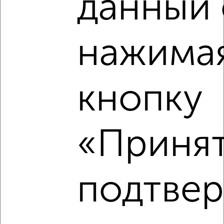
данный 
Агентство, 23.07.2026
нажимая
‹
›
кнопку
2
/2
3-к квартира, вторичка, 88м², 4/5 этаж
«Принят
₽
₽
14 080 000
160 000
за м²
мкр. Болшево, Колхозная площадь 3
Агентство, 11.07.2026
подтве
‹
›