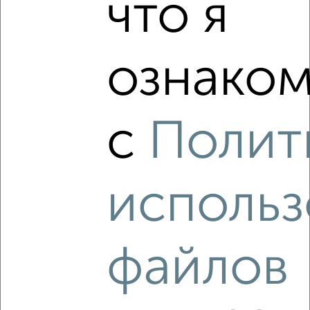
что я
2
/2
ознаком
3-к квартира, вторичка, 71м², 1/2 этаж
₽
₽
7 100 000
99 500
за м²
исторический Костино район, Горького 62А
Агентство, 11.07.2026
с
Полит
использ
‹
›
2
/2
файлов
3-к квартира, вторичка, 61м², 2/12 этаж
₽
₽
10 800 000
177 100
за м²
мкр. Юбилейный, Большая Комитетская 1