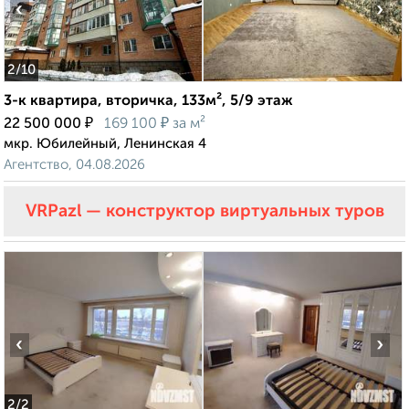
‹
›
2
/10
3-к квартира, вторичка, 133м², 5/9 этаж
₽
₽
22 500 000
169 100
за м²
мкр. Юбилейный, Ленинская 4
Агентство, 04.08.2026
VRPazl — конструктор виртуальных туров
‹
›
2
/2