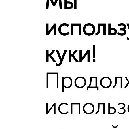
Мы
2
/10
использ
3-к квартира, вторичка, 82м², 4/6 этаж
₽
₽
13 500 000
164 700
за м²
исторический Костино район, проспект Космонавтов 33к1
Агентство, 23.07.2026
куки!
Продол
‹
›
использ
2
/2
3-к квартира, вторичка, 61м², 3/9 этаж
₽
₽
9 500 000
155 800
за м²
мкр. Юбилейный, М.К. Тихонравова 36