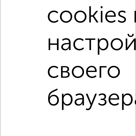
cookies 
Сколько стоит купить трехкомнатную квартиру в
Подмосковье, Королеве?
Цена недвижимости: мин. от
5650000
руб. до макс.
22500000
руб.
настрой
Средняя цена:
12101764
руб.
Цена за м2: от
110784
руб. до
169172
руб.
своего
Средняя цена за м2:
163537
руб.
Площадь: от
51
м2 до
133
м2
Средняя площадь:
74
м2
браузер
Однокомнатные
Двухкомнатные
Трехкомнатные
4‑комнатные
Квартиры студии
От застройщика
Без посредников
Вторичное жилье
В новостройке
В строящемся доме
В новом доме