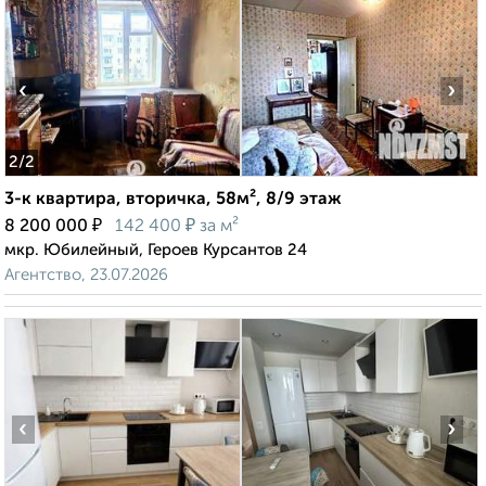
‹
›
2
/2
3-к квартира, вторичка, 58м², 8/9 этаж
₽
₽
8 200 000
142 400
за м²
мкр. Юбилейный, Героев Курсантов 24
Агентство, 23.07.2026
‹
›